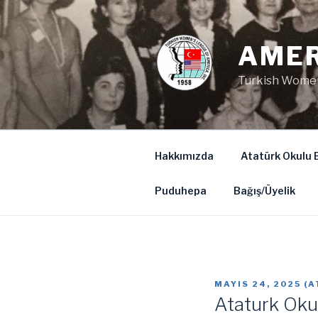
İçeriğe
geç
AMER
Turkish Women
Hakkımızda
Atatürk Okulu B
Puduhepa
Bağış/Üyelik
YAYIM
MAYIS 24, 2025
(
A
TARIHI
Ataturk Oku