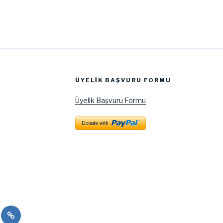
ÜYELIK BAŞVURU FORMU
Üyelik Başvuru Formu
hepa
Puduhepa