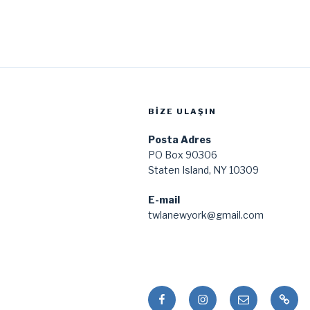
BIZE ULAŞIN
Posta Adres
PO Box 90306
Staten Island, NY 10309
E-mail
twlanewyork@gmail.com
Facebook
Instagram
Email
Pudu