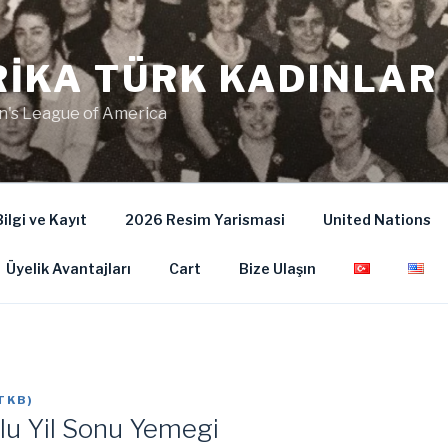
IKA TÜRK KADINLAR 
's League of America
ilgi ve Kayıt
2026 Resim Yarismasi
United Nations
Üyelik Avantajları
Cart
Bize Ulaşın
TKB
)
lu Yil Sonu Yemegi