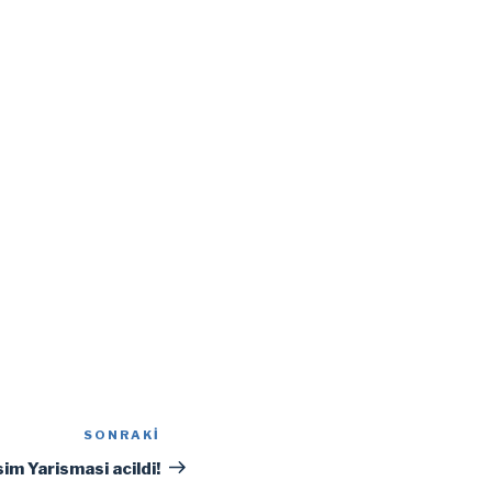
SONRAKI
Sonraki
Yazı
m Yarismasi acildi!